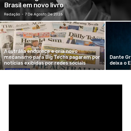
Brasil em novo livro
Redação
-
7 De Agosto De 2026
Austrália endurece e cria novo
mecanismo para Big Techs pagarem por
Dante Gr
notícias exibidas por redes sociais
deixa o 