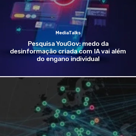
MediaTalks
Pesquisa YouGov: medo da
desinformação criada com IA vai além
do engano individual