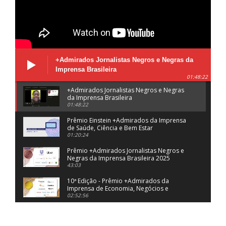
+Admirados Jornalistas Negros e Negras da
Imprensa Brasileira
01:48:22
+Admirados Jornalistas Negros e Negras
da Imprensa Brasileira
01:48:22
Prêmio Einstein +Admirados da Imprensa
de Saúde, Ciência e Bem Estar
01:20:24
Prêmio +Admirados Jornalistas Negros e
Negras da Imprensa Brasileira 2025
43:03
10ª Edição - Prêmio +Admirados da
Imprensa de Economia, Negócios e
Finanças 2025
02:52:56
O Presente e o Futuro do Jornalismo -
Insights - Democracia Sob Espreita
03:09:58