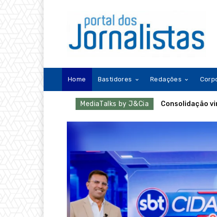
Home
Bastidores
Redações
Corp
MediaTalks by J&Cia
Consolidação vi