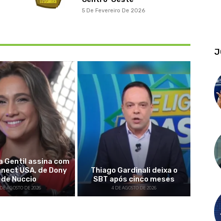
5 De Fevereiro De 2026
J
 Gentil assina com
nnect USA, de Dony
Thiago Gardinali deixa o
de Nuccio
SBT após cinco meses
 DE AGOSTO DE 2026
4 DE AGOSTO DE 2026