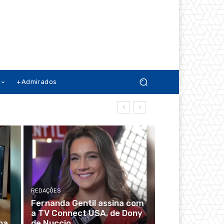
+Admirados
REDAÇÕES
Fernanda Gentil assina com
a TV Connect USA, de Dony
na
de Nuccio