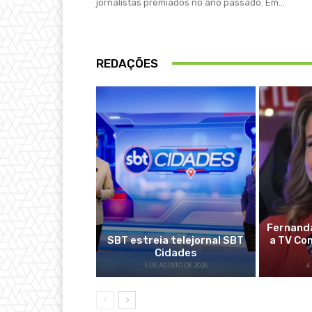
jornalistas premiados no ano passado. Em...
REDAÇÕES
Fernanda
SBT estreia telejornal SBT
a TV Co
Cidades
5 DE AGOSTO DE 2026
4