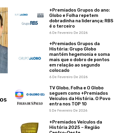
+Premiados Grupos do ano:
Globo e Folha repetem
dobradinha na liderança; RBS
é o terceiro
6 De Fevereiro De 2026
+Premiados Grupos da
História: Grupo Globo
mantém hegemonia e soma
mais que o dobro de pontos
em relação ao segundo
colocado
6 De Fevereiro De 2026
TV Globo, Folha e O Globo
seguem como +Premiados
dos
Veículos da História. O Povo
entra nos TOP 10
5 De Fevereiro De 2026
+Premiados Veículos da
História 2025 – Região
Centro-Oeste