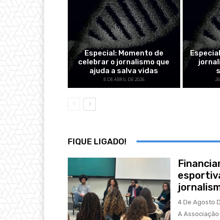
Especial: Momento de
Especia
celebrar o jornalismo que
jorna
ajuda a salva vidas
8 DE ABRIL DE 2026
2
FIQUE LIGADO!
Financia
esportiva
jornalis
4 De Agosto 
A Associação B