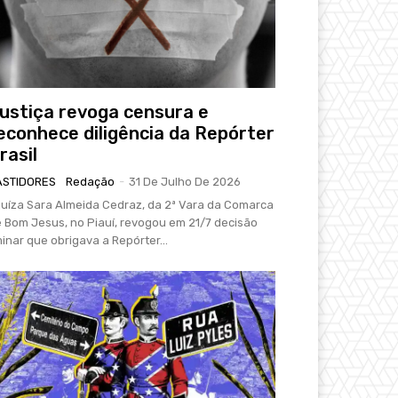
ustiça revoga censura e
econhece diligência da Repórter
rasil
ASTIDORES
Redação
-
31 De Julho De 2026
juíza Sara Almeida Cedraz, da 2ª Vara da Comarca
 Bom Jesus, no Piauí, revogou em 21/7 decisão
minar que obrigava a Repórter...