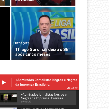
REDAÇÕES
Thiago Gardinali deixa o SBT
após cinco meses
+Admirados Jornalistas Negros e Negras
da Imprensa Brasileira
01:48:22
+Admirados Jornalistas Negros e
Negras da Imprensa Brasileira
01:48:22