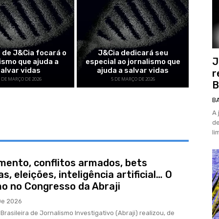
l de J&Cia focará o
J&Cia dedicará seu
J
lismo que ajuda a
especial ao jornalismo que
salvar vidas
ajuda a salvar vidas
r
6 DE MARÇO DE 2026
5 DE MARÇO DE 2026
B
B
A 
de
li
mento, conflitos armados, bets
s, eleições, inteligência artificial… O
mo no Congresso da Abraji
De 2026
rasileira de Jornalismo Investigativo (Abraji) realizou, de